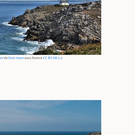
ier
de
bmr-mam
sous licence
CC BY-SA 2.0