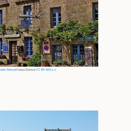
eter Stenzel
sous licence
CC BY-ND 2.0