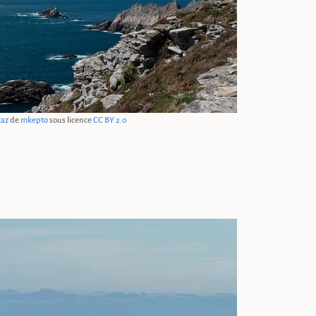
Raz
de
mkepto
sous licence
CC BY 2.0