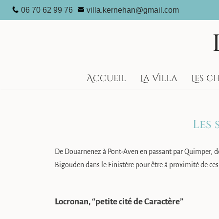
06 70 62 99 76
villa.kernehan@gmail.com
Aller
au
contenu
Accueil
La Villa
Les c
Les 
De Douarnenez à Pont-Aven en passant par Quimper, d
Bigouden dans le Finistère pour être à proximité de ces
Locronan, “petite cité de Caractère”