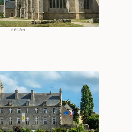
© E Cléret