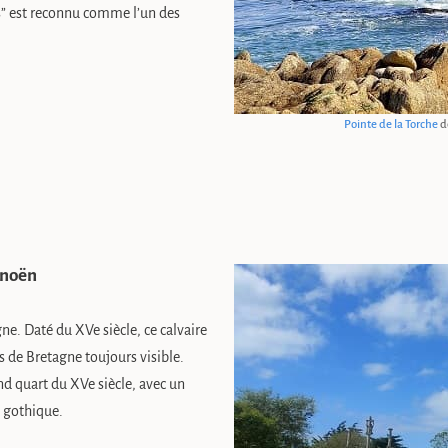
ts” est reconnu comme l’un des
Pointe de la Torche
d
onoën
e. Daté du XVe siècle, ce calvaire
s de Bretagne toujours visible.
nd quart du XVe siècle, avec un
e gothique.