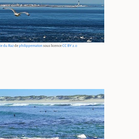
nte du Raz
de
philippematon
sous licence
CC BY 2.0