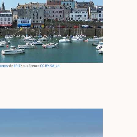
nenez
de
LPLT
sous licence
CC BY-SA 3.0