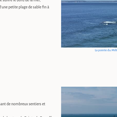
 suivre le bord de la mer,
’une petite plage de sable fin à
La pointe du Mill
osant de nombreux sentiers et